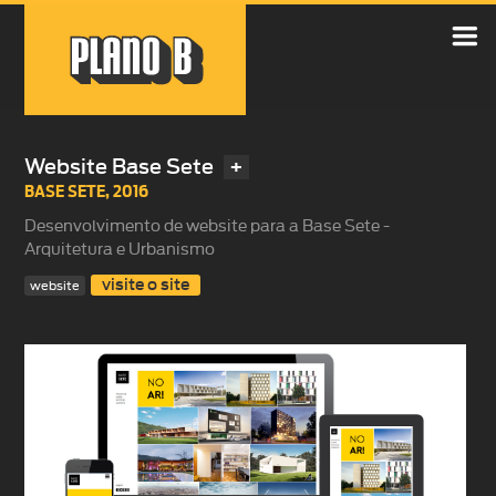

Website Base Sete
+
BASE SETE
,
2016
Desenvolvimento de website para a Base Sete -
Arquitetura e Urbanismo
visite o site
website